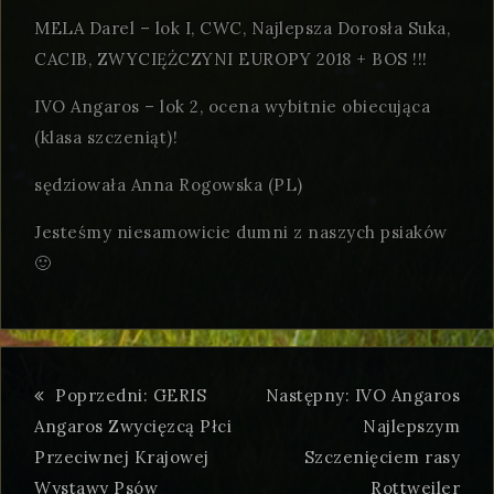
MELA Darel – lok I, CWC, Najlepsza Dorosła Suka,
CACIB, ZWYCIĘŻCZYNI EUROPY 2018 + BOS !!!
IVO Angaros – lok 2, ocena wybitnie obiecująca
(klasa szczeniąt)!
sędziowała Anna Rogowska (PL)
Jesteśmy niesamowicie dumni z naszych psiaków
🙂
Poprzedni:
GERIS
Następny:
IVO Angaros
Angaros Zwycięzcą Płci
Najlepszym
Przeciwnej Krajowej
Szczenięciem rasy
Wystawy Psów
Rottweiler